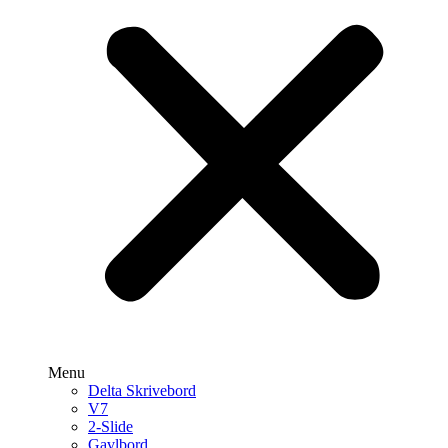
Menu
Delta Skrivebord
V7
2-Slide
Gavlbord