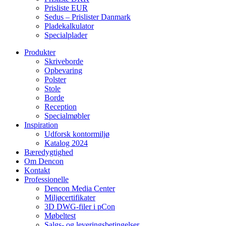
Prisliste EUR
Sedus – Prislister Danmark
Pladekalkulator
Specialplader
Produkter
Skriveborde
Opbevaring
Polster
Stole
Borde
Reception
Specialmøbler
Inspiration
Udforsk kontormiljø
Katalog 2024
Bæredygtighed
Om Dencon
Kontakt
Professionelle
Dencon Media Center
Miljøcertifikater
3D DWG-filer i pCon
Møbeltest
Salgs- og leveringsbetingelser