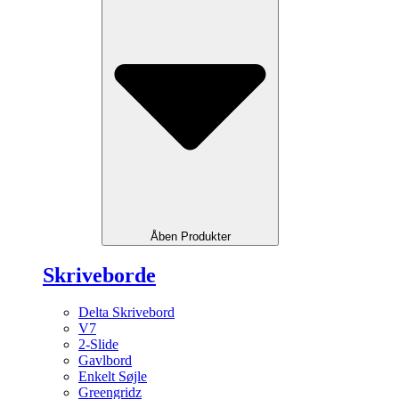
Åben Produkter
Skriveborde
Delta Skrivebord
V7
2-Slide
Gavlbord
Enkelt Søjle
Greengridz