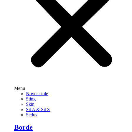
Menu
Novus stole
Sting
Skin
Sit A & Sit S
Sedus
Borde