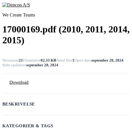
We Create Teams
17000169.pdf (2010, 2011, 2014,
2015)
Download
21
Filstørrelse
82.33 KB
Antal filer
1
Opret dato
september 20, 2024
Sidst opdateret
september 20, 2024
Download
BESKRIVELSE
KATEGORIER & TAGS