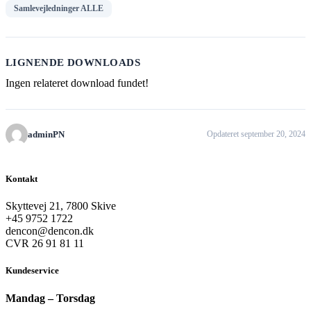
Samlevejledninger ALLE
LIGNENDE DOWNLOADS
Ingen relateret download fundet!
adminPN
Opdateret september 20, 2024
Kontakt
Skyttevej 21, 7800 Skive
+45 9752 1722
dencon@dencon.dk
CVR 26 91 81 11
Kundeservice
Mandag – Torsdag